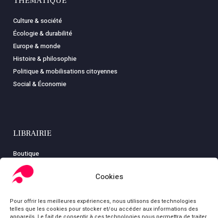
THÉMATIQUE
Culture & société
Écologie & durabilité
Europe & monde
Histoire & philosophie
Politique & mobilisations citoyennes
Social & Économie
LIBRAIRIE
Boutique
Carte
Cookies
Mon compte
Conditions générales de ventes
Pour offrir les meilleures expériences, nous utilisons des technologies
Mentions légales
telles que les cookies pour stocker et/ou accéder aux informations des
appareils. Le fait de consentir à ces technologies nous permettra de traiter