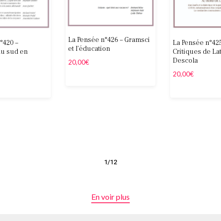
nsée n°426 – Gramsci
La Pensée n°425 –
éducation
Critiques de Latour et
« 1920-20
Descola
€
communi
municipal
20,00
€
Martelli
0,00
€
2/12
En voir plus