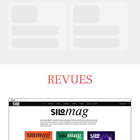
REVUES
La
pensée