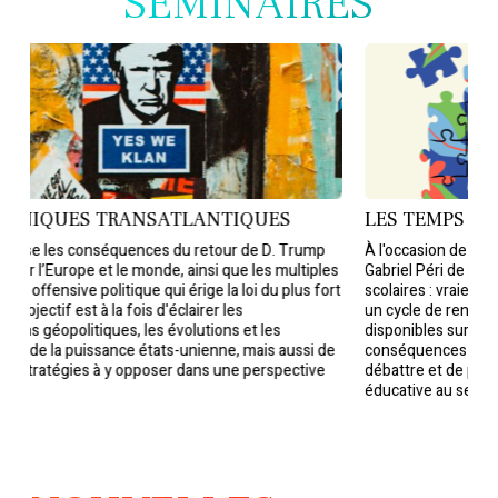
SÉMINAIRES
Les
temps
scolaires
UES TRANSATLANTIQUES
LES TEMPS SCOLAIR
les conséquences du retour de D. Trump
À l'occasion de la parution 
urope et le monde, ainsi que les multiples
Gabriel Péri de l’ouvrage T
sive politique qui érige la loi du plus fort
scolaires : vraies questions
if est à la fois d'éclairer les
un cycle de rencontres pou
politiques, les évolutions et les
disponibles sur le sujet, co
la puissance états-unienne, mais aussi de
conséquences des réformes 
égies à y opposer dans une perspective
débattre et de proposer des
éducative au service de l'ég